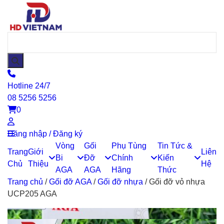
Hotline 24/7
08 5256 5256
0
Đăng nhập / Đăng ký
Vòng
Gối
Phụ Tùng
Tin Tức &
Trang
Giới
Liên
Bi
Đỡ
Chính
Kiến
Chủ
Thiệu
Hệ
AGA
AGA
Hãng
Thức
Trang chủ
/
Gối đỡ AGA
/
Gối đỡ nhựa
/
Gối đỡ vỏ nhựa
UCP205 AGA