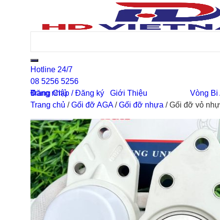
Hotline 24/7
08 5256 5256
0
Đăng nhập / Đăng ký
Trang Chủ
Giới Thiệu
Vòng Bi
Trang chủ
/
Gối đỡ AGA
/
Gối đỡ nhựa
/
Gối đỡ vỏ n