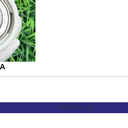
GA
THÊM VÀO GIỎ