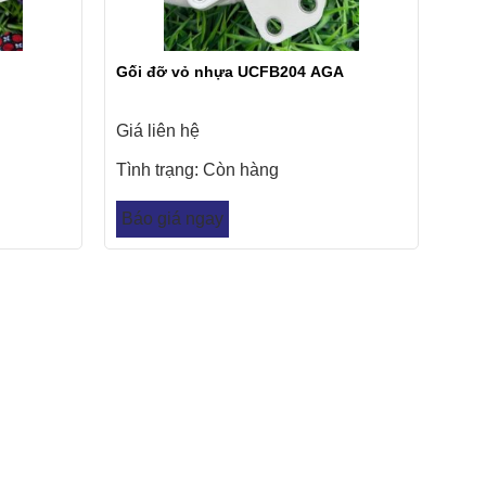
Gối đỡ vỏ nhựa UCFB204 AGA
Giá liên hệ
Tình trạng:
Còn hàng
Báo giá ngay