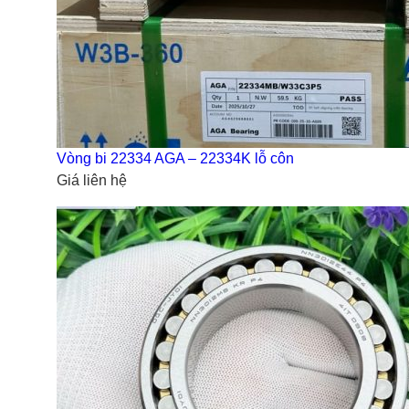
Vòng bi 22334 AGA – 22334K lỗ côn
Giá liên hệ