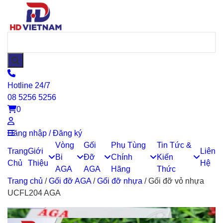
Hotline 24/7
08 5256 5256
0
Đăng nhập / Đăng ký
Vòng
Gối
Phụ Tùng
Tin Tức &
Trang
Giới
Liên
Bi
Đỡ
Chính
Kiến
Chủ
Thiệu
Hệ
AGA
AGA
Hãng
Thức
Trang chủ
/
Gối đỡ AGA
/
Gối đỡ nhựa
/
Gối đỡ vỏ nhựa
UCFL204 AGA