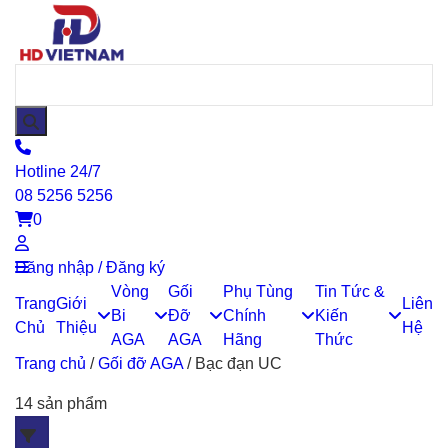
Hotline 24/7
08 5256 5256
0
Đăng nhập / Đăng ký
Vòng
Gối
Phụ Tùng
Tin Tức &
Trang
Giới
Liên
Bi
Đỡ
Chính
Kiến
Chủ
Thiệu
Hệ
AGA
AGA
Hãng
Thức
Trang chủ
/
Gối đỡ AGA
/
Bạc đạn UC
14 sản phẩm