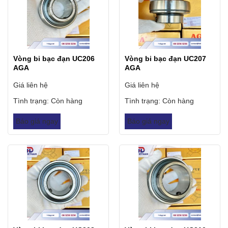
Vòng bi bạc đạn UC206
Vòng bi bạc đạn UC207
AGA
AGA
Giá liên hệ
Giá liên hệ
Tình trạng:
Còn hàng
Tình trạng:
Còn hàng
Báo giá ngay
Báo giá ngay