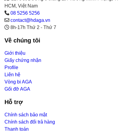
HCM, Việt Nam
08 5256 5256
contact@hdaga.vn
8h-17h Thứ 2 - Thứ 7
Về chúng tôi
Giới thiệu
Giấy chứng nhận
Profile
Liên hệ
Vòng bi AGA
Gối đỡ AGA
Hỗ trợ
Chính sách bảo mật
Chính sách đổi trả hàng
Thanh toán