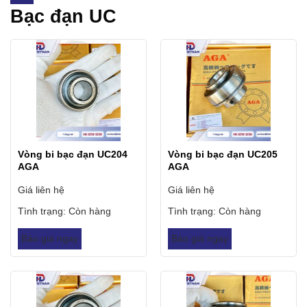
Bạc đạn UC
Vòng bi bạc đạn UC204
Vòng bi bạc đạn UC205
AGA
AGA
Giá liên hệ
Giá liên hệ
Tình trạng:
Còn hàng
Tình trạng:
Còn hàng
Báo giá ngay
Báo giá ngay