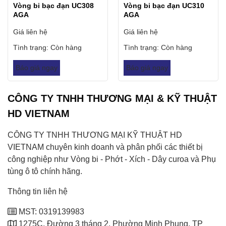
Vòng bi bạc đạn UC308
Vòng bi bạc đạn UC310
AGA
AGA
Giá liên hệ
Giá liên hệ
Tình trạng:
Còn hàng
Tình trạng:
Còn hàng
Báo giá ngay
Báo giá ngay
CÔNG TY TNHH THƯƠNG MẠI & KỸ THUẬT
HD VIETNAM
CÔNG TY TNHH THƯƠNG MẠI KỸ THUẬT HD
VIETNAM chuyên kinh doanh và phân phối các thiết bị
công nghiệp như Vòng bi - Phớt - Xích - Dây curoa và Phụ
tùng ô tô chính hãng.
Thông tin liên hệ
MST: 0319139983
1275C, Đường 3 tháng 2, Phường Minh Phụng, TP