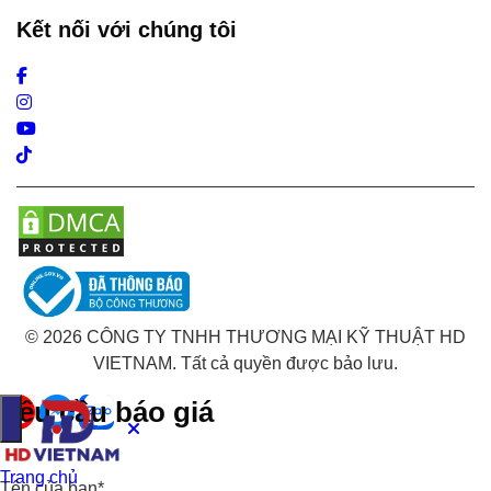
Kết nối với chúng tôi
Facebook
Instagram
Youtube
Tiktok
© 2026 CÔNG TY TNHH THƯƠNG MẠI KỸ THUẬT HD
VIETNAM. Tất cả quyền được bảo lưu.
Yêu cầu báo giá
Trang chủ
Tên của bạn*