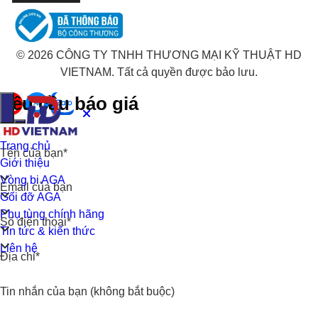
© 2026 CÔNG TY TNHH THƯƠNG MẠI KỸ THUẬT HD
VIETNAM. Tất cả quyền được bảo lưu.
Yêu cầu báo giá
Trang chủ
Tên của bạn*
Giới thiệu
Vòng bi AGA
Email của bạn
Gối đỡ AGA
Phụ tùng chính hãng
Số điện thoại*
Tin tức & kiến thức
Liên hệ
Địa chỉ*
Tin nhắn của bạn (không bắt buộc)