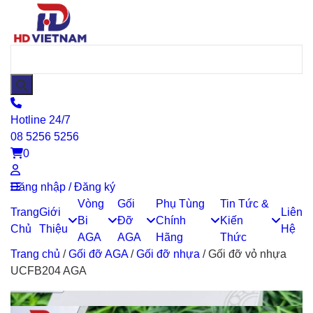
Hotline 24/7
08 5256 5256
0
Đăng nhập / Đăng ký
Vòng
Gối
Phụ Tùng
Tin Tức &
Trang
Giới
Liên
Bi
Đỡ
Chính
Kiến
Chủ
Thiệu
Hệ
AGA
AGA
Hãng
Thức
Trang chủ
/
Gối đỡ AGA
/
Gối đỡ nhựa
/
Gối đỡ vỏ nhựa
UCFB204 AGA