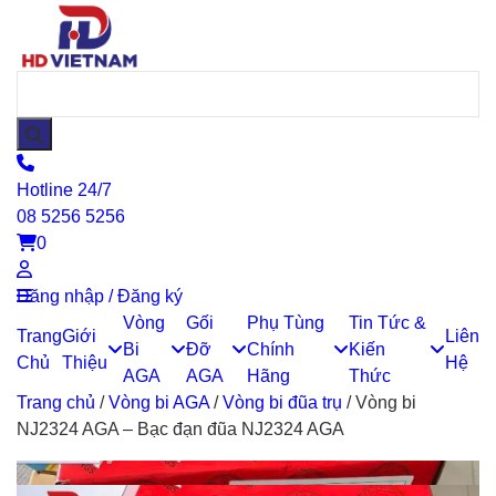
Hotline 24/7
08 5256 5256
0
Đăng nhập / Đăng ký
Vòng
Gối
Phụ Tùng
Tin Tức &
Trang
Giới
Liên
Bi
Đỡ
Chính
Kiến
Chủ
Thiệu
Hệ
AGA
AGA
Hãng
Thức
Trang chủ
/
Vòng bi AGA
/
Vòng bi đũa trụ
/
Vòng bi
NJ2324 AGA – Bạc đạn đũa NJ2324 AGA