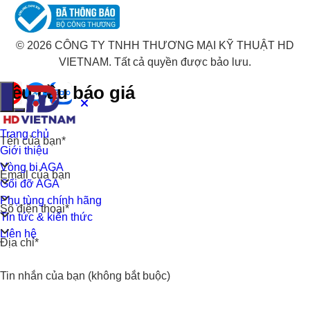
© 2026 CÔNG TY TNHH THƯƠNG MẠI KỸ THUẬT HD
VIETNAM. Tất cả quyền được bảo lưu.
Yêu cầu báo giá
Trang chủ
Tên của bạn*
Giới thiệu
Vòng bi AGA
Email của bạn
Gối đỡ AGA
Phụ tùng chính hãng
Số điện thoại*
Tin tức & kiến thức
Liên hệ
Địa chỉ*
Tin nhắn của bạn (không bắt buộc)