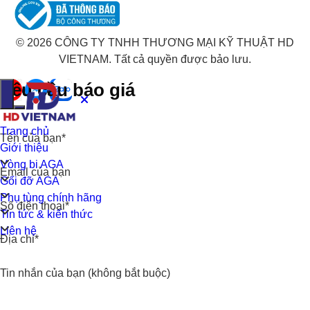
© 2026 CÔNG TY TNHH THƯƠNG MẠI KỸ THUẬT HD
VIETNAM. Tất cả quyền được bảo lưu.
Yêu cầu báo giá
Trang chủ
Tên của bạn*
Giới thiệu
Vòng bi AGA
Email của bạn
Gối đỡ AGA
Phụ tùng chính hãng
Số điện thoại*
Tin tức & kiến thức
Liên hệ
Địa chỉ*
Tin nhắn của bạn (không bắt buộc)