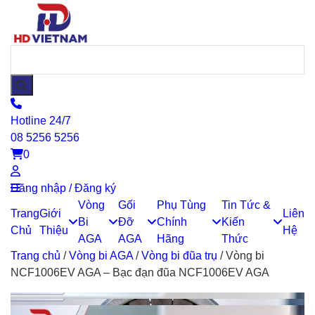
Hotline 24/7
08 5256 5256
0
Đăng nhập / Đăng ký
Vòng
Gối
Phụ Tùng
Tin Tức &
Trang
Giới
Liên
Bi
Đỡ
Chính
Kiến
Chủ
Thiệu
Hệ
AGA
AGA
Hãng
Thức
Trang chủ
/
Vòng bi AGA
/
Vòng bi đũa trụ
/
Vòng bi
NCF1006EV AGA – Bạc đạn đũa NCF1006EV AGA