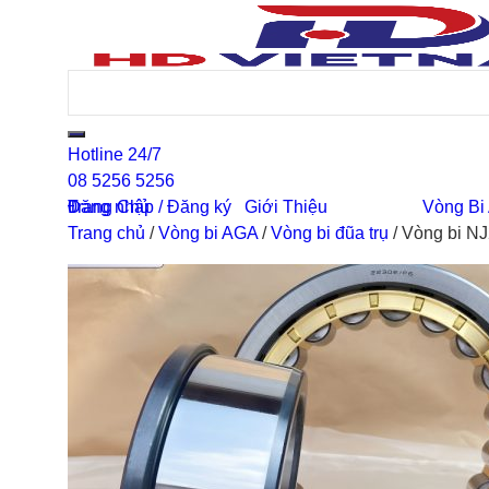
Hotline 24/7
08 5256 5256
0
Đăng nhập / Đăng ký
Trang Chủ
Giới Thiệu
Vòng Bi
Trang chủ
/
Vòng bi AGA
/
Vòng bi đũa trụ
/
Vòng bi N