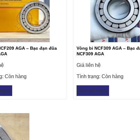
NCF209 AGA – Bạc đạn đũa
Vòng bi NCF309 AGA – Bạc đ
AGA
NCF309 AGA
hệ
Giá liên hệ
ng:
Còn hàng
Tình trạng:
Còn hàng
 ngay
Báo giá ngay