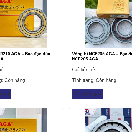
NJ210 AGA – Bạc đạn đũa
Vòng bi NCF205 AGA – Bạc đ
GA
NCF205 AGA
hệ
Giá liên hệ
ng:
Còn hàng
Tình trạng:
Còn hàng
 ngay
Báo giá ngay