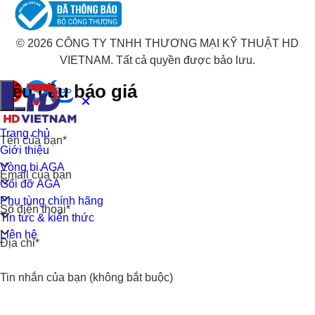
© 2026 CÔNG TY TNHH THƯƠNG MẠI KỸ THUẬT HD
VIETNAM. Tất cả quyền được bảo lưu.
Yêu cầu báo giá
Trang chủ
Tên của bạn*
Giới thiệu
Vòng bi AGA
Email của bạn
Gối đỡ AGA
Phụ tùng chính hãng
Số điện thoại*
Tin tức & kiến thức
Liên hệ
Địa chỉ*
Tin nhắn của bạn (không bắt buộc)