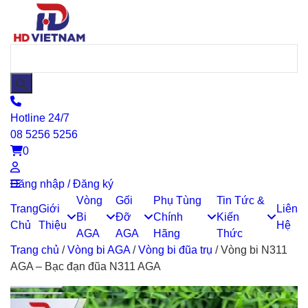
Hotline 24/7
08 5256 5256
0
Đăng nhập / Đăng ký
Vòng
Gối
Phụ Tùng
Tin Tức &
Trang
Giới
Liên
Bi
Đỡ
Chính
Kiến
Chủ
Thiệu
Hệ
AGA
AGA
Hãng
Thức
Trang chủ
/
Vòng bi AGA
/
Vòng bi đũa trụ
/
Vòng bi N311
AGA – Bạc đạn đũa N311 AGA