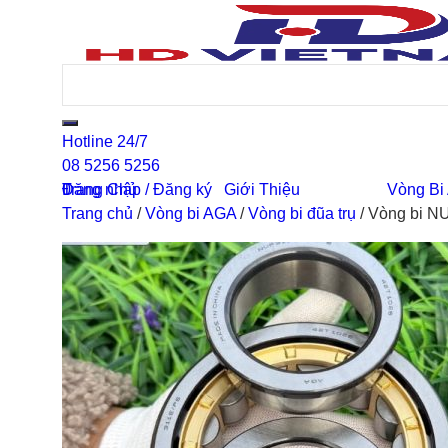
Hotline 24/7
08 5256 5256
0
Đăng nhập / Đăng ký
Trang Chủ
Giới Thiệu
Vòng Bi
Trang chủ
/
Vòng bi AGA
/
Vòng bi đũa trụ
/
Vòng bi N