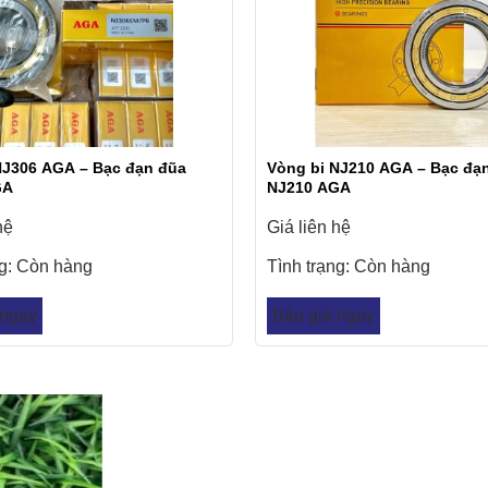
NJ306 AGA – Bạc đạn đũa
Vòng bi NJ210 AGA – Bạc đạ
GA
NJ210 AGA
hệ
Giá liên hệ
ng:
Còn hàng
Tình trạng:
Còn hàng
 ngay
Báo giá ngay