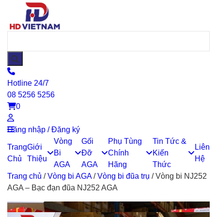
Hotline 24/7
08 5256 5256
0
Đăng nhập / Đăng ký
Vòng
Gối
Phụ Tùng
Tin Tức &
Trang
Giới
Liên
Bi
Đỡ
Chính
Kiến
Chủ
Thiệu
Hệ
AGA
AGA
Hãng
Thức
Trang chủ
/
Vòng bi AGA
/
Vòng bi đũa trụ
/
Vòng bi NJ252
AGA – Bạc đạn đũa NJ252 AGA