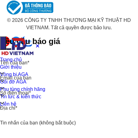
© 2026 CÔNG TY TNHH THƯƠNG MẠI KỸ THUẬT HD
VIETNAM. Tất cả quyền được bảo lưu.
Yêu cầu báo giá
Trang chủ
Tên của bạn*
Giới thiệu
Vòng bi AGA
Email của bạn
Gối đỡ AGA
Phụ tùng chính hãng
Số điện thoại*
Tin tức & kiến thức
Liên hệ
Địa chỉ*
Tin nhắn của bạn (không bắt buộc)