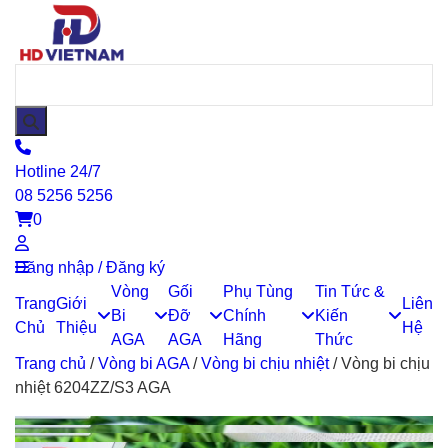
Hotline 24/7
08 5256 5256
0
Đăng nhập / Đăng ký
Vòng
Gối
Phụ Tùng
Tin Tức &
Trang
Giới
Liên
Bi
Đỡ
Chính
Kiến
Chủ
Thiệu
Hệ
AGA
AGA
Hãng
Thức
Trang chủ
/
Vòng bi AGA
/
Vòng bi chịu nhiệt
/
Vòng bi chịu
nhiệt 6204ZZ/S3 AGA