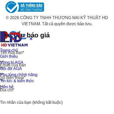
© 2026 CÔNG TY TNHH THƯƠNG MẠI KỸ THUẬT HD
VIETNAM. Tất cả quyền được bảo lưu.
Yêu cầu báo giá
Trang chủ
Tên của bạn*
Giới thiệu
Vòng bi AGA
Email của bạn
Gối đỡ AGA
Phụ tùng chính hãng
Số điện thoại*
Tin tức & kiến thức
Liên hệ
Địa chỉ*
Tin nhắn của bạn (không bắt buộc)