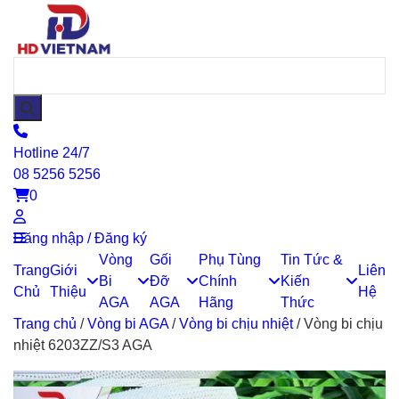
Hotline 24/7
08 5256 5256
0
Đăng nhập / Đăng ký
Vòng
Gối
Phụ Tùng
Tin Tức &
Trang
Giới
Liên
Bi
Đỡ
Chính
Kiến
Chủ
Thiệu
Hệ
AGA
AGA
Hãng
Thức
Trang chủ
/
Vòng bi AGA
/
Vòng bi chịu nhiệt
/
Vòng bi chịu
nhiệt 6203ZZ/S3 AGA