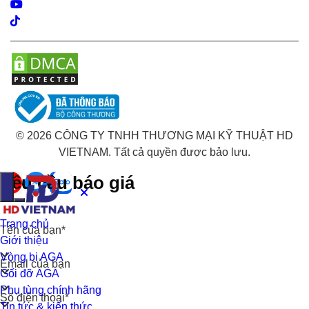
Youtube
Tiktok
© 2026 CÔNG TY TNHH THƯƠNG MẠI KỸ THUẬT HD
VIETNAM. Tất cả quyền được bảo lưu.
Yêu cầu báo giá
Trang chủ
Tên của bạn*
Giới thiệu
Vòng bi AGA
Email của bạn
Gối đỡ AGA
Phụ tùng chính hãng
Số điện thoại*
Tin tức & kiến thức