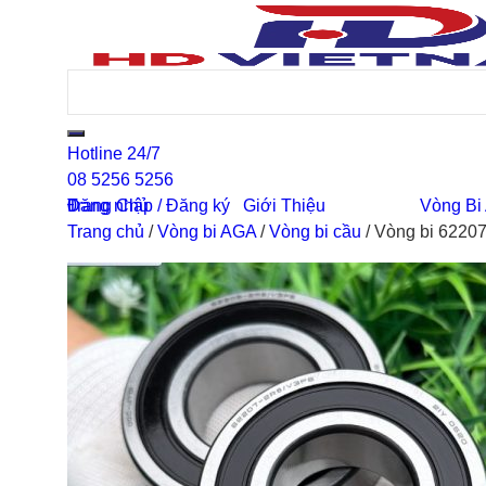
Hotline 24/7
08 5256 5256
0
Đăng nhập / Đăng ký
Trang Chủ
Giới Thiệu
Vòng Bi
Trang chủ
/
Vòng bi AGA
/
Vòng bi cầu
/
Vòng bi 6220