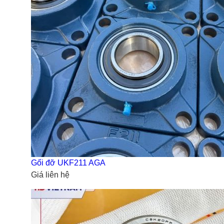
Gối đỡ UKF211 AGA
Giá liên hệ