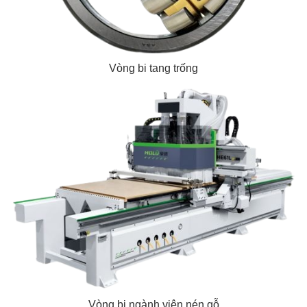
Vòng bi tang trống
Vòng bi ngành viên nén gỗ