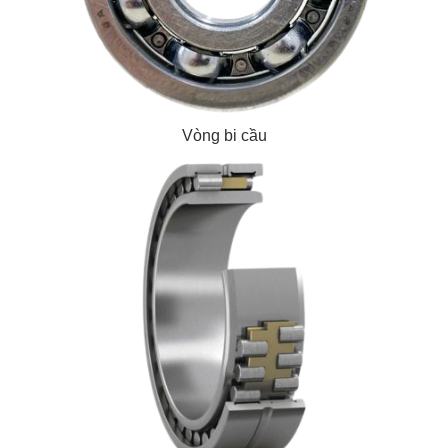
Vòng bi cầu