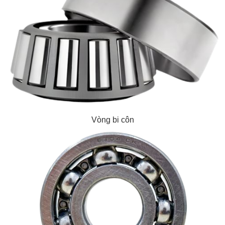
Vòng bi côn