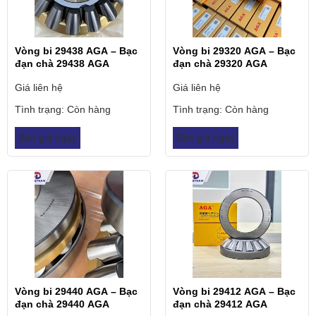
Vòng bi 29438 AGA – Bạc
Vòng bi 29320 AGA – Bạc
đạn chà 29438 AGA
đạn chà 29320 AGA
Giá liên hệ
Giá liên hệ
Tình trạng:
Còn hàng
Tình trạng:
Còn hàng
Báo giá ngay
Báo giá ngay
Vòng bi 29440 AGA – Bạc
Vòng bi 29412 AGA – Bạc
đạn chà 29440 AGA
đạn chà 29412 AGA