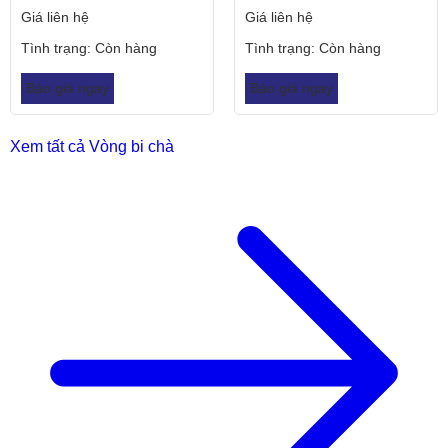
Giá liên hệ
Giá liên hệ
Tình trạng:
Còn hàng
Tình trạng:
Còn hàng
Báo giá ngay
Báo giá ngay
Xem tất cả Vòng bi chà