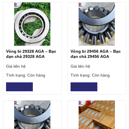
Vòng bi 29328 AGA – Bạc
Vòng bi 29456 AGA – Bạc
đạn chà 29328 AGA
đạn chà 29456 AGA
Giá liên hệ
Giá liên hệ
Tình trạng:
Còn hàng
Tình trạng:
Còn hàng
Báo giá ngay
Báo giá ngay