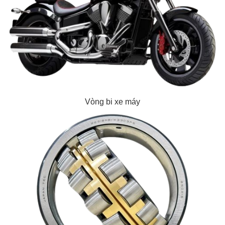
Vòng bi xe máy