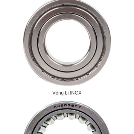
Vòng bi INOX