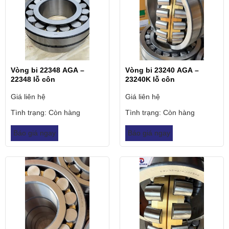
Vòng bi 22348 AGA –
Vòng bi 23240 AGA –
22348 lỗ côn
23240K lỗ côn
Giá liên hệ
Giá liên hệ
Tình trạng:
Còn hàng
Tình trạng:
Còn hàng
Báo giá ngay
Báo giá ngay