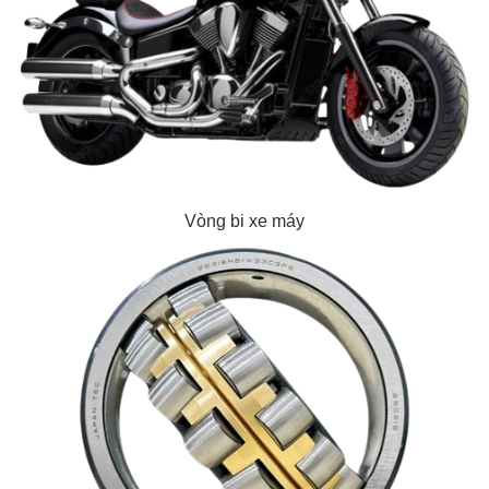
Vòng bi xe máy