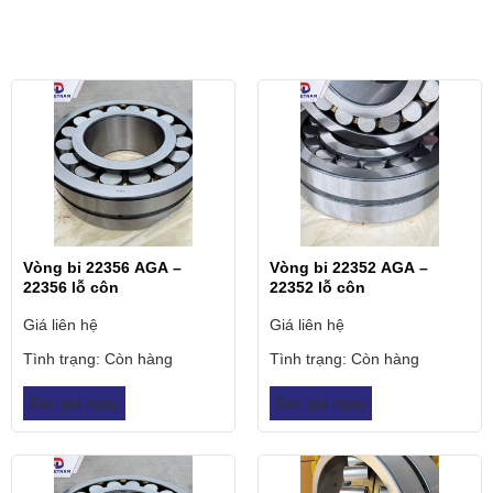
Vòng bi 22356 AGA –
Vòng bi 22352 AGA –
22356 lỗ côn
22352 lỗ côn
Giá liên hệ
Giá liên hệ
Tình trạng:
Còn hàng
Tình trạng:
Còn hàng
Báo giá ngay
Báo giá ngay