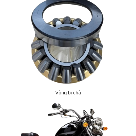
Vòng bi chà