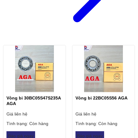
Vòng bi 30BC05S47S235A
Vòng bi 22BC05S56 AGA
AGA
Giá liên hệ
Giá liên hệ
Tình trạng:
Còn hàng
Tình trạng:
Còn hàng
Báo giá ngay
Báo giá ngay