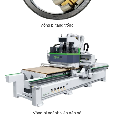
Vòng bi tang trống
Vòng bi ngành viên nén gỗ