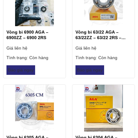
Vòng bi 6900 AGA –
Vòng bi 63/22 AGA –
6900ZZ – 6900 2RS
63/22ZZ – 63/22 2RS –
63/22-15
Giá liên hệ
Giá liên hệ
Tình trạng:
Còn hàng
Tình trạng:
Còn hàng
Báo giá ngay
Báo giá ngay
Vòng bi 6305 AGA –
Vòng bi 6304 AGA –