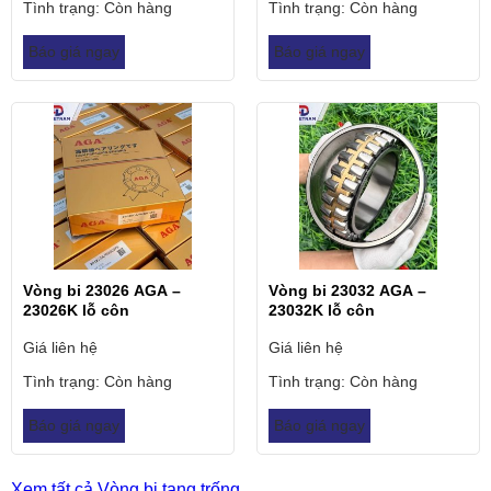
Tình trạng:
Còn hàng
Tình trạng:
Còn hàng
Báo giá ngay
Báo giá ngay
Vòng bi 23026 AGA –
Vòng bi 23032 AGA –
23026K lỗ côn
23032K lỗ côn
Giá liên hệ
Giá liên hệ
Tình trạng:
Còn hàng
Tình trạng:
Còn hàng
Báo giá ngay
Báo giá ngay
Xem tất cả Vòng bi tang trống