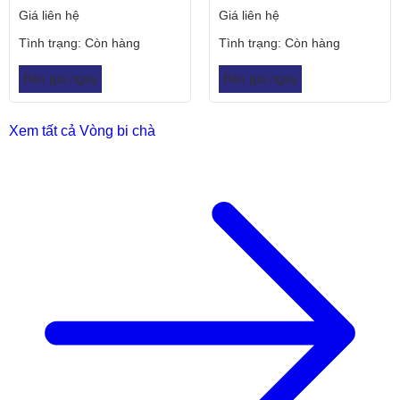
Giá liên hệ
Giá liên hệ
Tình trạng:
Còn hàng
Tình trạng:
Còn hàng
Báo giá ngay
Báo giá ngay
Xem tất cả Vòng bi chà