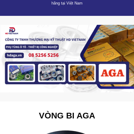
hãng tại Việt Nam
VÒNG BI AGA