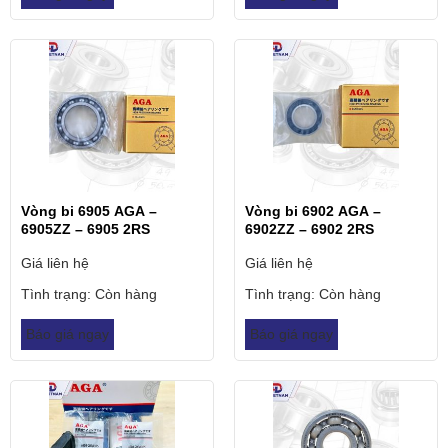
Vòng bi 6905 AGA –
Vòng bi 6902 AGA –
6905ZZ – 6905 2RS
6902ZZ – 6902 2RS
Giá liên hệ
Giá liên hệ
Tình trạng:
Còn hàng
Tình trạng:
Còn hàng
Báo giá ngay
Báo giá ngay