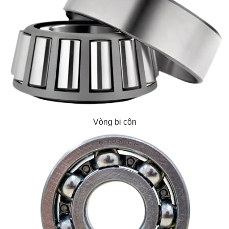
Vòng bi côn