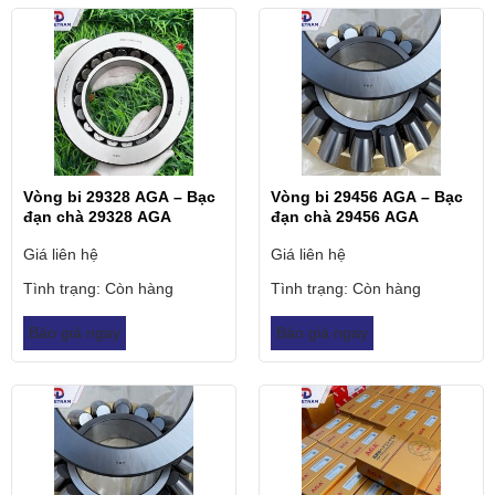
Vòng bi 29328 AGA – Bạc
Vòng bi 29456 AGA – Bạc
đạn chà 29328 AGA
đạn chà 29456 AGA
Giá liên hệ
Giá liên hệ
Tình trạng:
Còn hàng
Tình trạng:
Còn hàng
Báo giá ngay
Báo giá ngay