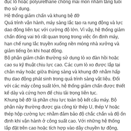
đục lỗ hoặc polyurethane chống mài mòn nhằm tăng tuổi
thọ sử dụng.
Hệ thống giảm chấn và khung bệ đỡ
Quá trình vận hành, máy sàng lắc tạo ra rung động và lực
dao động liên tục với cường độ lớn. Vì vậy, hệ thống giảm
chấn đóng vai trò rất quan trọng trong việc ổn định máy,
hạn chế rung lắc truyền xuống nền móng nhà xưởng và
giảm tiếng ồn khi hoạt động.
Bộ phận giảm chấn thường sử dụng lò xo đàn hồi hoặc
cao su kỹ thuật chịu lực cao. Các cụm lò xo được lắp tại
chân máy hoặc giữa thùng sàng và khung đỡ nhằm hấp
thụ dao động phát sinh trong quá trình sàng vật liệu. Đối
với các máy công suất lớn, hệ thống giảm chấn được thiết
kế dày và cứng hơn để chịu tải trọng liên tục.
Khung bệ đỡ là phần chịu lực toàn bộ kết cấu máy. Bộ
phận này thường được gia công từ thép U, thép V hoặc
thép hộp cường lực nhằm đảm bảo độ chắc chắn và độ ổn
định khi vận hành ở công suất cao. Với những hệ thống
lắp đặt trên cao hoặc tích hợp vào dây chuyền tự động,