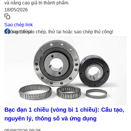
và nâng cao giá trị thành phẩm.
18/05/2026
Sao chép link
Đã sao chép!
Không thể sao chép, thử lại hoặc sao chép thủ công!
Bạc đạn 1 chiều (vòng bi 1 chiều): Cấu tạo,
nguyên lý, thông số và ứng dụng
05/08/2026
09:38