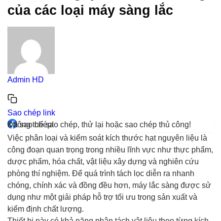
của các loại máy sàng lắc
Admin HD
Sao chép link
Đã sao chép!
Không thể sao chép, thử lại hoặc sao chép thủ công!
Việc phân loại và kiểm soát kích thước hạt nguyên liệu là
công đoạn quan trọng trong nhiều lĩnh vực như thực phẩm,
dược phẩm, hóa chất, vật liệu xây dựng và nghiên cứu
phòng thí nghiệm. Để quá trình tách lọc diễn ra nhanh
chóng, chính xác và đồng đều hơn, máy lắc sàng được sử
dụng như một giải pháp hỗ trợ tối ưu trong sản xuất và
kiểm định chất lượng.
Thiết bị này có khả năng phân tách vật liệu theo từng kích