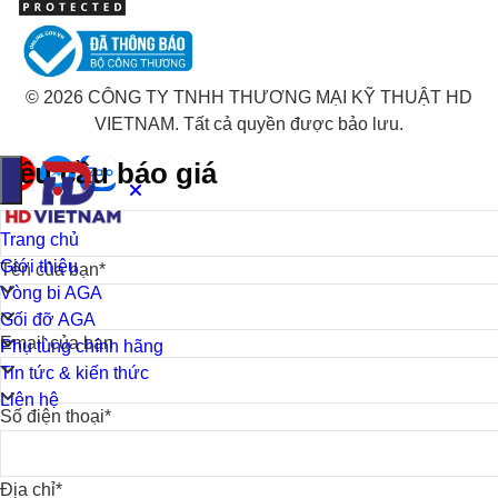
© 2026 CÔNG TY TNHH THƯƠNG MẠI KỸ THUẬT HD
VIETNAM. Tất cả quyền được bảo lưu.
Yêu cầu báo giá
Trang chủ
Giới thiệu
Tên của bạn*
Vòng bi AGA
Gối đỡ AGA
Email của bạn
Phụ tùng chính hãng
Tin tức & kiến thức
Liên hệ
Số điện thoại*
Địa chỉ*