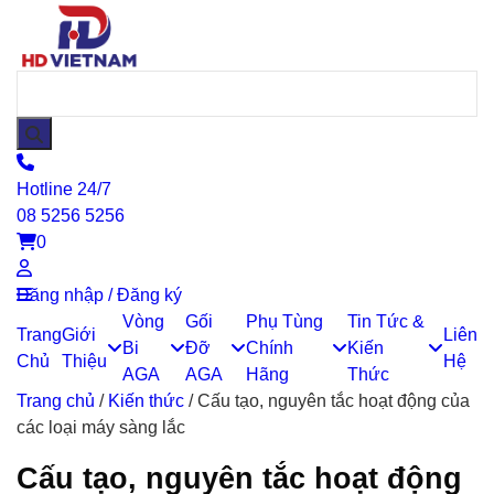
Hotline 24/7
08 5256 5256
0
Đăng nhập / Đăng ký
Vòng
Gối
Phụ Tùng
Tin Tức &
Trang
Giới
Liên
Bi
Đỡ
Chính
Kiến
Chủ
Thiệu
Hệ
AGA
AGA
Hãng
Thức
Trang chủ
/
Kiến thức
/
Cấu tạo, nguyên tắc hoạt động của
các loại máy sàng lắc
Cấu tạo, nguyên tắc hoạt động