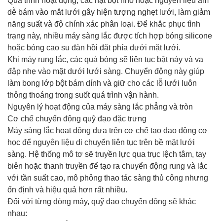
Quá trình hoạt động, các hạt bột nhỏ hoặc nguyên liệu ẩm
dễ bám vào mắt lưới gây hiện tượng nghẹt lưới, làm giảm
năng suất và độ chính xác phân loại. Để khắc phục tình
trạng này, nhiều máy sàng lắc được tích hợp bóng silicone
hoặc bóng cao su đàn hồi đặt phía dưới mặt lưới.
Khi máy rung lắc, các quả bóng sẽ liên tục bật nảy và va
đập nhẹ vào mặt dưới lưới sàng. Chuyển động này giúp
làm bong lớp bột bám dính và giữ cho các lỗ lưới luôn
thông thoáng trong suốt quá trình vận hành.
Nguyên lý hoạt động của máy sàng lắc phẳng và tròn
Cơ chế chuyển động quỹ đạo đặc trưng
Máy sàng lắc hoạt động dựa trên cơ chế tạo dao động cơ
học để nguyên liệu di chuyển liên tục trên bề mặt lưới
sàng. Hệ thống mô tơ sẽ truyền lực qua trục lệch tâm, tay
biên hoặc thanh truyền để tạo ra chuyển động rung và lắc
với tần suất cao, mô phỏng thao tác sàng thủ công nhưng
ổn định và hiệu quả hơn rất nhiều.
Đối với từng dòng máy, quỹ đạo chuyển động sẽ khác
nhau: