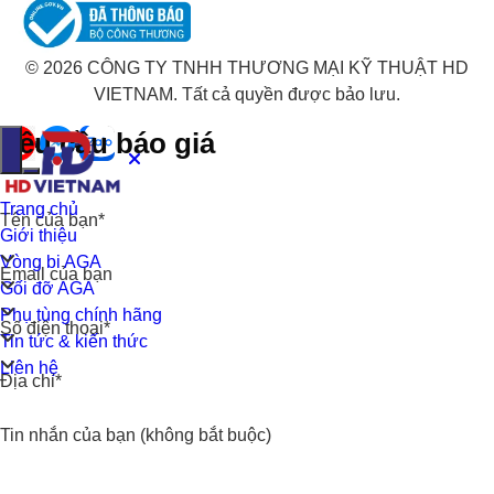
© 2026 CÔNG TY TNHH THƯƠNG MẠI KỸ THUẬT HD
VIETNAM. Tất cả quyền được bảo lưu.
Yêu cầu báo giá
Trang chủ
Tên của bạn*
Giới thiệu
Vòng bi AGA
Email của bạn
Gối đỡ AGA
Phụ tùng chính hãng
Số điện thoại*
Tin tức & kiến thức
Liên hệ
Địa chỉ*
Tin nhắn của bạn (không bắt buộc)