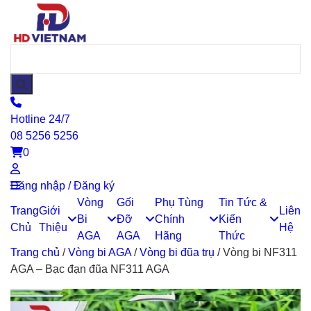
Hotline 24/7
08 5256 5256
0
Đăng nhập / Đăng ký
Vòng
Gối
Phụ Tùng
Tin Tức &
Trang
Giới
Liên
Bi
Đỡ
Chính
Kiến
Chủ
Thiệu
Hệ
AGA
AGA
Hãng
Thức
Trang chủ
/
Vòng bi AGA
/
Vòng bi đũa trụ
/
Vòng bi NF311
AGA – Bạc đạn đũa NF311 AGA