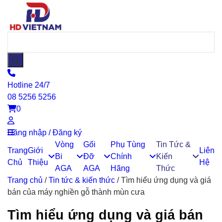
Hotline 24/7
08 5256 5256
0
Đăng nhập / Đăng ký
Vòng
Gối
Phụ Tùng
Tin Tức &
Trang
Giới
Liên
Bi
Đỡ
Chính
Kiến
Chủ
Thiệu
Hệ
AGA
AGA
Hãng
Thức
Trang chủ
/
Tin tức & kiến thức
/
Tìm hiểu ứng dụng và giá
bán của máy nghiền gỗ thành mùn cưa
Tìm hiểu ứng dụng và giá bán