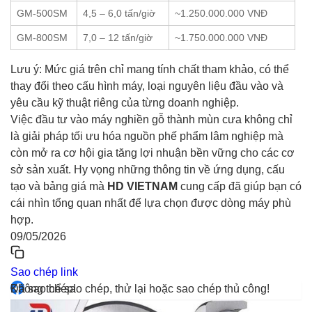
GM-500SM
4,5 – 6,0 tấn/giờ
~1.250.000.000 VNĐ
GM-800SM
7,0 – 12 tấn/giờ
~1.750.000.000 VNĐ
Lưu ý: Mức giá trên chỉ mang tính chất tham khảo, có thể
thay đổi theo cấu hình máy, loại nguyên liệu đầu vào và
yêu cầu kỹ thuật riêng của từng doanh nghiệp.
Việc đầu tư vào máy nghiền gỗ thành mùn cưa không chỉ
là giải pháp tối ưu hóa nguồn phế phẩm lâm nghiệp mà
còn mở ra cơ hội gia tăng lợi nhuận bền vững cho các cơ
sở sản xuất. Hy vọng những thông tin về ứng dụng, cấu
tạo và bảng giá mà
HD VIETNAM
cung cấp đã giúp bạn có
cái nhìn tổng quan nhất để lựa chọn được dòng máy phù
hợp.
09/05/2026
Sao chép link
Đã sao chép!
Không thể sao chép, thử lại hoặc sao chép thủ công!