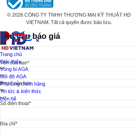
© 2026 CÔNG TY TNHH THƯƠNG MẠI KỸ THUẬT HD
VIETNAM. Tất cả quyền được bảo lưu.
Yêu cầu báo giá
Trang chủ
Giới thiệu
Tên của bạn*
Vòng bi AGA
Gối đỡ AGA
Email của bạn
Phụ tùng chính hãng
Tin tức & kiến thức
Liên hệ
Số điện thoại*
Địa chỉ*