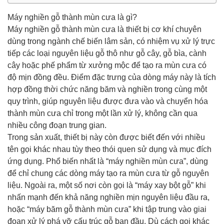
Máy nghiền gỗ thành mùn cưa là gì?
Máy nghiền gỗ thành mùn cưa là thiết bị cơ khí chuyên
dùng trong ngành chế biến lâm sản, có nhiệm vụ xử lý trực
tiếp các loại nguyên liệu gỗ thô như gỗ cây, gỗ bìa, cành
cây hoặc phế phẩm từ xưởng mộc để tạo ra mùn cưa có
độ mịn đồng đều. Điểm đặc trưng của dòng máy này là tích
hợp đồng thời chức năng băm và nghiền trong cùng một
quy trình, giúp nguyên liệu được đưa vào và chuyển hóa
thành mùn cưa chỉ trong một lần xử lý, không cần qua
nhiều công đoạn trung gian.
Trong sản xuất, thiết bị này còn được biết đến với nhiều
tên gọi khác nhau tùy theo thói quen sử dụng và mục đích
ứng dụng. Phổ biến nhất là “máy nghiền mùn cưa”, dùng
để chỉ chung các dòng máy tạo ra mùn cưa từ gỗ nguyên
liệu. Ngoài ra, một số nơi còn gọi là “máy xay bột gỗ” khi
nhấn mạnh đến khả năng nghiền mịn nguyên liệu đầu ra,
hoặc “máy băm gỗ thành mùn cưa” khi tập trung vào giai
đoạn xử lý phá vỡ cấu trúc gỗ ban đầu. Dù cách gọi khác