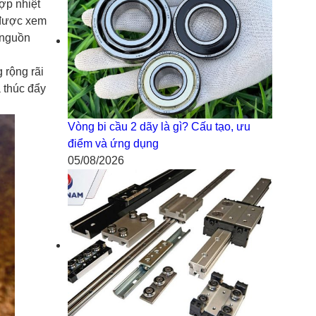
ợp nhiệt
 được xem
 nguồn
 rộng rãi
 thúc đẩy
Vòng bi cầu 2 dãy là gì? Cấu tạo, ưu
điểm và ứng dụng
05/08/2026