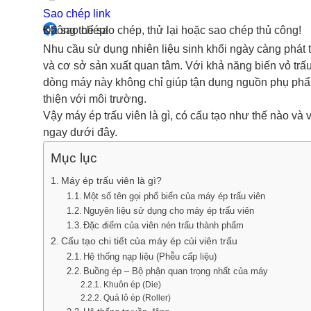
Sao chép link
Đã sao chép!
Không thể sao chép, thử lại hoặc sao chép thủ công!
Nhu cầu sử dụng nhiên liệu sinh khối ngày càng phát t
và cơ sở sản xuất quan tâm. Với khả năng biến vỏ trấ
dòng máy này không chỉ giúp tận dụng nguồn phụ phẩm 
thiện với môi trường.
Vậy máy ép trấu viên là gì, có cấu tạo như thế nào v
ngay dưới đây.
Mục lục
Máy ép trấu viên là gì?
Một số tên gọi phổ biến của máy ép trấu viên
Nguyên liệu sử dụng cho máy ép trấu viên
Đặc điểm của viên nén trấu thành phẩm
Cấu tạo chi tiết của máy ép củi viên trấu
Hệ thống nạp liệu (Phễu cấp liệu)
Buồng ép – Bộ phận quan trọng nhất của máy
Khuôn ép (Die)
Quả lô ép (Roller)