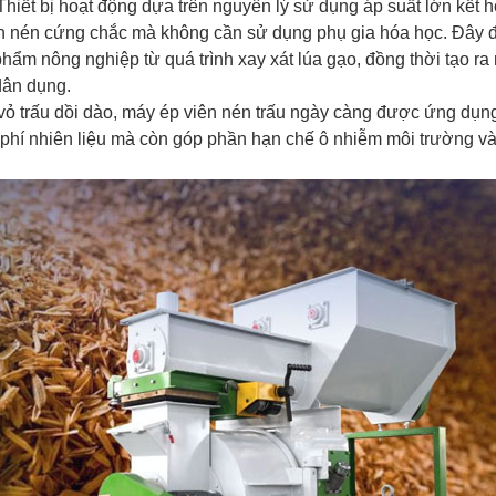
Thiết bị hoạt động dựa trên nguyên lý sử dụng áp suất lớn kết h
 viên nén cứng chắc mà không cần sử dụng phụ gia hóa học. Đây
phẩm nông nghiệp từ quá trình xay xát lúa gạo, đồng thời tạo ra
dân dụng.
vỏ trấu dồi dào, máy ép viên nén trấu ngày càng được ứng dụng
i phí nhiên liệu mà còn góp phần hạn chế ô nhiễm môi trường và