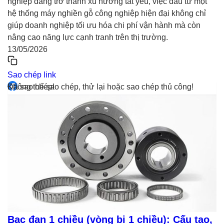
nghiệp đang trở thành xu hướng tất yếu, việc đầu tư một
hệ thống máy nghiền gỗ công nghiệp hiện đại không chỉ
giúp doanh nghiệp tối ưu hóa chi phí vận hành mà còn
nâng cao năng lực cạnh tranh trên thị trường.
13/05/2026
Sao chép link
Đã sao chép!
Không thể sao chép, thử lại hoặc sao chép thủ công!
Bạc đạn 1 chiều (vòng bi 1 chiều): Cấu tạo,