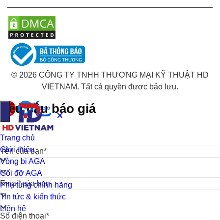
© 2026 CÔNG TY TNHH THƯƠNG MẠI KỸ THUẬT HD
VIETNAM. Tất cả quyền được bảo lưu.
Yêu cầu báo giá
Trang chủ
Giới thiệu
Tên của bạn*
Vòng bi AGA
Gối đỡ AGA
Email của bạn
Phụ tùng chính hãng
Tin tức & kiến thức
Liên hệ
Số điện thoại*