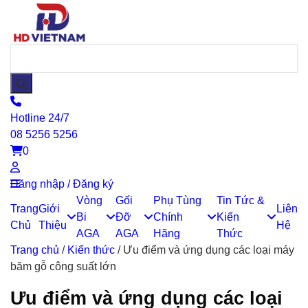
Hotline 24/7
08 5256 5256
0
Đăng nhập / Đăng ký
Vòng
Gối
Phụ Tùng
Tin Tức &
Trang
Giới
Liên
Bi
Đỡ
Chính
Kiến
Chủ
Thiệu
Hệ
AGA
AGA
Hãng
Thức
Trang chủ
/
Kiến thức
/
Ưu điểm và ứng dụng các loại máy
băm gỗ công suất lớn
Ưu điểm và ứng dụng các loại