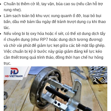
Chuẩn bị thêm cờ lê, tay vặn, búa cao su (nếu cần hỗ trợ
rung nhẹ).
Làm sạch toàn bộ khu vực xung quanh ổ đỡ, loại bỏ bụi
bẩn, dầu mỡ bám lâu ngày để tránh trượt dụng cụ khi thao
tác.
Nếu vòng bi bị oxy hóa hoặc rỉ sét, có thể xịt dung dịch tẩy
rỉ chuyên dụng (như RP7 hoặc dung dịch tương đương)
và chờ vài phút để giảm lực kẹt giữa các bề mặt lắp ghép.
Việc chuẩn bị kỹ ở bước này giúp giảm đáng kể lực kéo
cần thiết trong quá trình tháo, đồng thời hạn chế hư hỏng
trục.