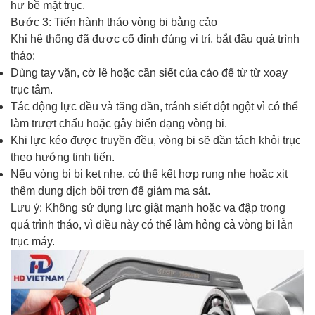
hư bề mặt trục.
Bước 3: Tiến hành tháo vòng bi bằng cảo
Khi hệ thống đã được cố định đúng vị trí, bắt đầu quá trình
tháo:
Dùng tay vặn, cờ lê hoặc cần siết của cảo để từ từ xoay
trục tâm.
Tác động lực đều và tăng dần, tránh siết đột ngột vì có thể
làm trượt chấu hoặc gây biến dạng vòng bi.
Khi lực kéo được truyền đều, vòng bi sẽ dần tách khỏi trục
theo hướng tịnh tiến.
Nếu vòng bi bị kẹt nhẹ, có thể kết hợp rung nhẹ hoặc xịt
thêm dung dịch bôi trơn để giảm ma sát.
Lưu ý: Không sử dụng lực giật mạnh hoặc va đập trong
quá trình tháo, vì điều này có thể làm hỏng cả vòng bi lẫn
trục máy.