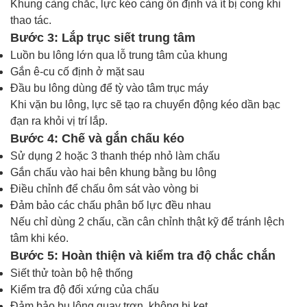
Khung càng chắc, lực kéo càng ổn định và ít bị cong khi
thao tác.
Bước 3: Lắp trục siết trung tâm
Luồn bu lông lớn qua lỗ trung tâm của khung
Gắn ê-cu cố định ở mặt sau
Đầu bu lông dùng để tỳ vào tâm trục máy
Khi vặn bu lông, lực sẽ tạo ra chuyển động kéo dần bạc
đạn ra khỏi vị trí lắp.
Bước 4: Chế và gắn chấu kéo
Sử dụng 2 hoặc 3 thanh thép nhỏ làm chấu
Gắn chấu vào hai bên khung bằng bu lông
Điều chỉnh để chấu ôm sát vào vòng bi
Đảm bảo các chấu phân bố lực đều nhau
Nếu chỉ dùng 2 chấu, cần cân chỉnh thật kỹ để tránh lệch
tâm khi kéo.
Bước 5: Hoàn thiện và kiểm tra độ chắc chắn
Siết thử toàn bộ hệ thống
Kiểm tra độ đối xứng của chấu
Đảm bảo bu lông quay trơn, không bị kẹt