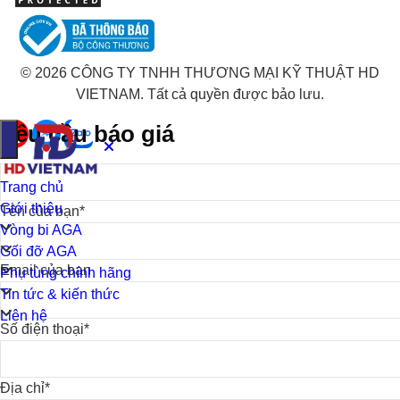
© 2026 CÔNG TY TNHH THƯƠNG MẠI KỸ THUẬT HD
VIETNAM. Tất cả quyền được bảo lưu.
Yêu cầu báo giá
Trang chủ
Giới thiệu
Tên của bạn*
Vòng bi AGA
Gối đỡ AGA
Email của bạn
Phụ tùng chính hãng
Tin tức & kiến thức
Liên hệ
Số điện thoại*
Địa chỉ*