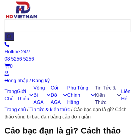
Hotline 24/7
08 5256 5256
0
Đăng nhập / Đăng ký
Vòng
Gối
Phụ Tùng
Tin Tức &
Trang
Giới
Liên
Bi
Đỡ
Chính
Kiến
Chủ
Thiệu
Hệ
AGA
AGA
Hãng
Thức
Trang chủ
/
Tin tức & kiến thức
/
Cảo bạc đạn là gì? Cách
tháo vòng bi bạc đạn bằng cảo đơn giản
Cảo bạc đạn là gì? Cách tháo