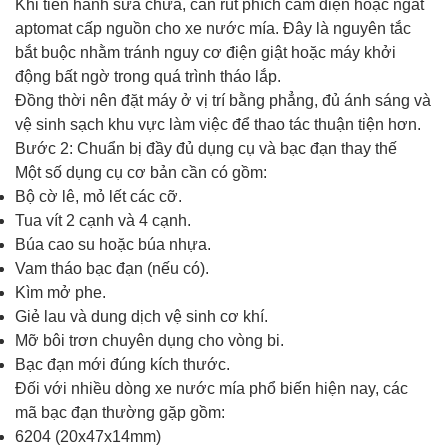
Khi tiến hành sửa chữa, cần rút phích cắm điện hoặc ngắt
aptomat cấp nguồn cho xe nước mía. Đây là nguyên tắc
bắt buộc nhằm tránh nguy cơ điện giật hoặc máy khởi
động bất ngờ trong quá trình tháo lắp.
Đồng thời nên đặt máy ở vị trí bằng phẳng, đủ ánh sáng và
vệ sinh sạch khu vực làm việc để thao tác thuận tiện hơn.
Bước 2: Chuẩn bị đầy đủ dụng cụ và bạc đạn thay thế
Một số dụng cụ cơ bản cần có gồm:
Bộ cờ lê, mỏ lết các cỡ.
Tua vít 2 cạnh và 4 cạnh.
Búa cao su hoặc búa nhựa.
Vam tháo bạc đạn (nếu có).
Kìm mở phe.
Giẻ lau và dung dịch vệ sinh cơ khí.
Mỡ bôi trơn chuyên dụng cho vòng bi.
Bạc đạn mới đúng kích thước.
Đối với nhiều dòng xe nước mía phổ biến hiện nay, các
mã bạc đạn thường gặp gồm:
6204 (20x47x14mm)