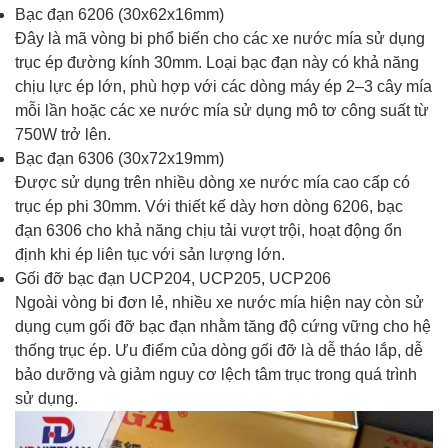
Bạc đạn 6206 (30x62x16mm)
Đây là mã vòng bi phổ biến cho các xe nước mía sử dụng
trục ép đường kính 30mm. Loại bạc đạn này có khả năng
chịu lực ép lớn, phù hợp với các dòng máy ép 2–3 cây mía
mỗi lần hoặc các xe nước mía sử dụng mô tơ công suất từ
750W trở lên.
Bạc đạn 6306 (30x72x19mm)
Được sử dụng trên nhiều dòng xe nước mía cao cấp có
trục ép phi 30mm. Với thiết kế dày hơn dòng 6206, bạc
đạn 6306 cho khả năng chịu tải vượt trội, hoạt động ổn
định khi ép liên tục với sản lượng lớn.
Gối đỡ bạc đạn UCP204, UCP205, UCP206
Ngoài vòng bi đơn lẻ, nhiều xe nước mía hiện nay còn sử
dụng cụm gối đỡ bạc đạn nhằm tăng độ cứng vững cho hệ
thống trục ép. Ưu điểm của dòng gối đỡ là dễ tháo lắp, dễ
bảo dưỡng và giảm nguy cơ lệch tâm trục trong quá trình
sử dụng.