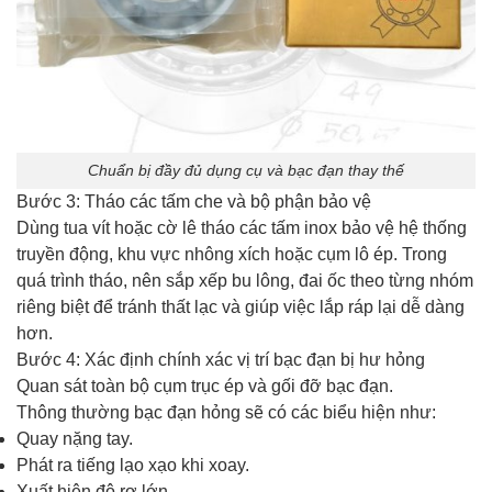
Chuẩn bị đầy đủ dụng cụ và bạc đạn thay thế
Bước 3: Tháo các tấm che và bộ phận bảo vệ
Dùng tua vít hoặc cờ lê tháo các tấm inox bảo vệ hệ thống
truyền động, khu vực nhông xích hoặc cụm lô ép. Trong
quá trình tháo, nên sắp xếp bu lông, đai ốc theo từng nhóm
riêng biệt để tránh thất lạc và giúp việc lắp ráp lại dễ dàng
hơn.
Bước 4: Xác định chính xác vị trí bạc đạn bị hư hỏng
Quan sát toàn bộ cụm trục ép và gối đỡ bạc đạn.
Thông thường bạc đạn hỏng sẽ có các biểu hiện như:
Quay nặng tay.
Phát ra tiếng lạo xạo khi xoay.
Xuất hiện độ rơ lớn.