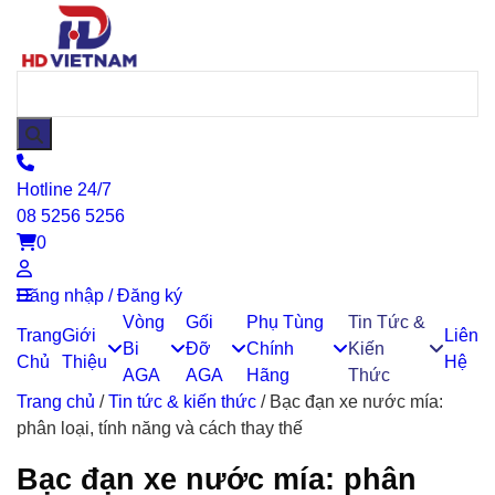
Hotline 24/7
08 5256 5256
0
Đăng nhập / Đăng ký
Vòng
Gối
Phụ Tùng
Tin Tức &
Trang
Giới
Liên
Bi
Đỡ
Chính
Kiến
Chủ
Thiệu
Hệ
AGA
AGA
Hãng
Thức
Trang chủ
/
Tin tức & kiến thức
/
Bạc đạn xe nước mía:
phân loại, tính năng và cách thay thế
Bạc đạn xe nước mía: phân