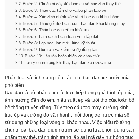
Bước 2: Chuẩn bị đầy đủ dụng cụ và bạc đạn thay thế
Bước 3: Tháo các tấm che và bộ phận bảo vệ
Bước 4: Xác định chính xác vị trí bạc đạn bị hư hỏng
Bước 5: Tháo gối đỡ hoặc cụm bạc đạn khỏi khung máy
Bước 6: Tháo bạc đạn cũ ra khỏi trục
Bước 7: Làm sạch hoàn toàn vị trí lắp đặt
Bước 8: Lắp bạc đạn mới đúng kỹ thuật
Bước 9: Bôi trơn và kiểm tra độ đồng tâm
Bước 10: Lắp ráp hoàn thiện và chạy thử
Lưu ý quan trọng khi thay bạc đạn xe nước mía
Phân loại và tính năng của các loại bạc đạn xe nước mía
phổ biến
Bạc đạn là bộ phận chịu tải trực tiếp trong quá trình ép mía,
ảnh hưởng đến độ êm, hiệu suất ép và tuổi thọ của toàn bộ
hệ thống truyền động. Tùy theo cấu tạo máy, đường kính
trục ép và cường độ vận hành, mỗi dòng xe nước mía sẽ
sử dụng những loại vòng bi khác nhau. Việc hiểu rõ từng
chủng loại bạc đạn giúp người sử dụng lựa chọn đúng sản
phẩm thay thế, tránh tình trạng lắp sai mã gây hư hỏng trục