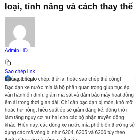
loại, tính năng và cách thay thế
Admin HD
Sao chép link
Đã sao chép!
Không thể sao chép, thử lại hoặc sao chép thủ công!
Bạc đạn xe nước mía là bộ phận quan trọng giúp trục ép
vận hành ổn định, giảm ma sát và đảm bảo máy hoạt động
êm ái trong thời gian dài. Chỉ cần bạc đạn bị mòn, khô mỡ
hoặc hư hỏng, hiệu suất ép sẽ giảm đáng kể, đồng thời
làm tăng nguy cơ hư hại cho các bộ phận truyền động
khác. Hiện nay, các dòng xe nước mía phổ biến thường sử
dụng các mã vòng bi như 6204, 6205 và 6206 tùy theo
thiết kế trục ép và công suất máy.